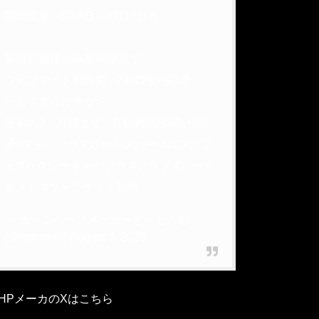
期間限定✨8月3日～8月10日迄✨
新規店舗様のみ期間限定で
ウェブサイト制作費✨2900円(+税)🌈
そしてさらに今なら
最初の3ヶ月目まで✨月額費3990円(+税)
🌈
#キャバクラ
#ガールズバー
#コンカフ
ェ
#セクシーキャバクラ
#クラブ
#バー
#
ホスト
#ウェブサイト制作
— ホームページメーカーどっとこむ
(@hpmaker)
August 3, 2026
HPメーカのXはこちら