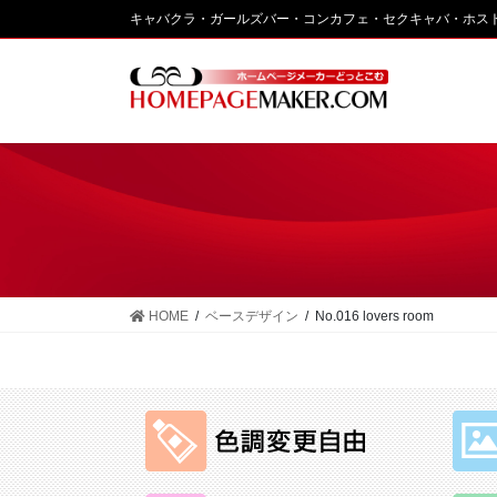
コ
ナ
キャバクラ・ガールズバー・コンカフェ・セクキャバ・ホス
ン
ビ
テ
ゲ
ン
ー
ツ
シ
に
ョ
移
ン
動
に
移
動
HOME
ベースデザイン
No.016 lovers room