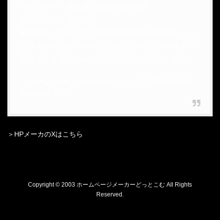
ウェブサイト制作費✨2900円(+税)🌈
そしてさらに今なら
最初の3ヶ月目まで✨月額費3990円(+税)🌈
#キャバ
クラ
#ガールズバー
#コンカフェ
#セクシーキャバ
クラ
#クラブ
#バー
#ホスト
#ウェブサイト制作
— ホームページメーカーどっとこむ (@hpmaker)
August 3, 2026
＞HPメーカのXはこちら
Copyright © 2003 ホームページメーカーどっとこむ All Rights
Reserved.