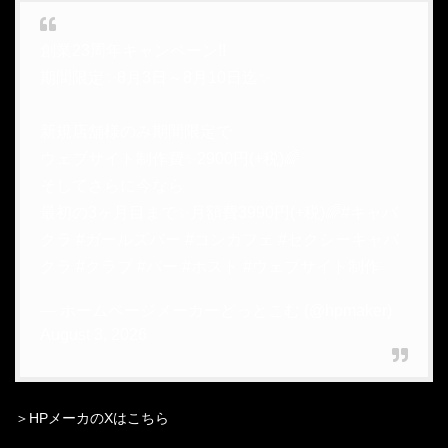
創業23周年キャンペーン!!
期間限定✨8月3日～8月10日迄✨
新規店舗様のみ期間限定で
ウェブサイト制作費✨2900円(+税)🌈
そしてさらに今なら
最初の3ヶ月目まで✨月額費3990円(+税)🌈
#キャバ
クラ
#ガールズバー
#コンカフェ
#セクシーキャバ
クラ
#クラブ
#バー
#ホスト
#ウェブサイト制作
— ホームページメーカーどっとこむ (@hpmaker)
August 3, 2026
＞HPメーカのXはこちら