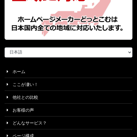
言
語
を
選
ホーム
択
ここが凄い！
他社との比較
お客様の声
どんなサービス？
ページ構成