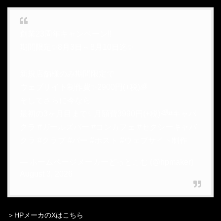
創業23周年キャンペーン!!
期間限定✨8月3日～8月10日迄✨
新規店舗様のみ期間限定で
ウェブサイト制作費✨2900円(+税)🌈
そしてさらに今なら
最初の3ヶ月目まで✨月額費3990円(+税)🌈
#キャバ
クラ
#ガールズバー
#コンカフェ
#セクシーキャバ
クラ
#クラブ
#バー
#ホスト
#ウェブサイト制作
— ホームページメーカーどっとこむ (@hpmaker)
August 3, 2026
＞HPメーカのXはこちら