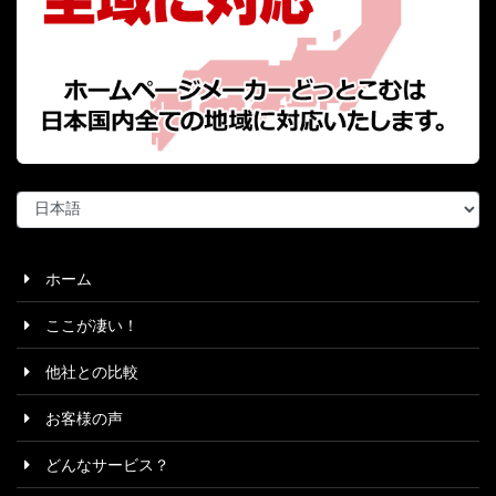
言
語
を
選
ホーム
択
ここが凄い！
他社との比較
お客様の声
どんなサービス？