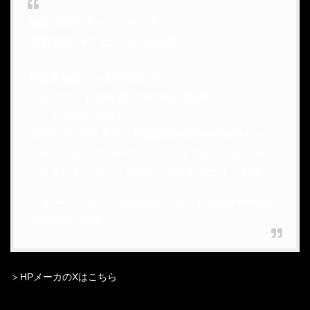
創業23周年キャンペーン!!
期間限定✨8月3日～8月10日迄✨
新規店舗様のみ期間限定で
ウェブサイト制作費✨2900円(+税)🌈
そしてさらに今なら
最初の3ヶ月目まで✨月額費3990円(+税)🌈
#キャバ
クラ
#ガールズバー
#コンカフェ
#セクシーキャバ
クラ
#クラブ
#バー
#ホスト
#ウェブサイト制作
— ホームページメーカーどっとこむ (@hpmaker)
August 3, 2026
＞HPメーカのXはこちら