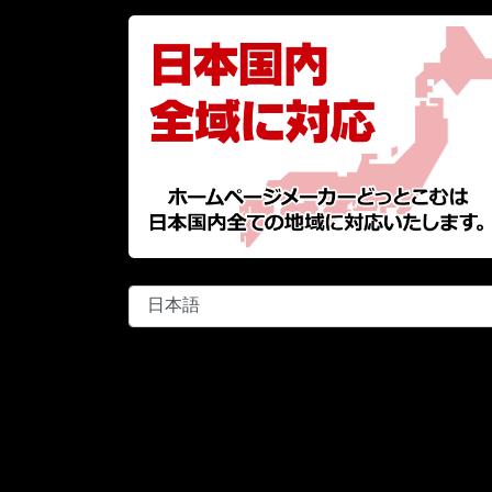
言
語
を
選
択