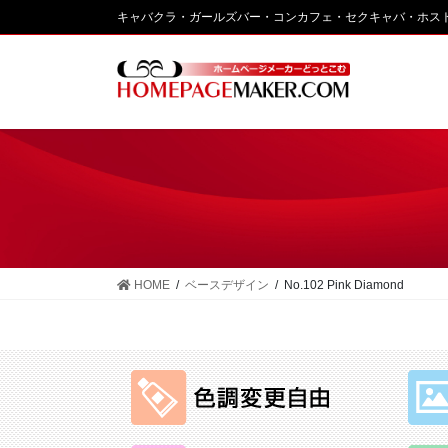
コ
ナ
キャバクラ・ガールズバー・コンカフェ・セクキャバ・ホス
ン
ビ
テ
ゲ
ン
ー
ツ
シ
に
ョ
移
ン
動
に
移
動
HOME
ベースデザイン
No.102 Pink Diamond