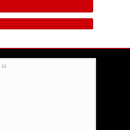
創業23周年キャンペーン!!
期間限定✨8月3日～8月10日迄✨
新規店舗様のみ期間限定で
ウェブサイト制作費✨2900円(+税)🌈
そしてさらに今なら
最初の3ヶ月目まで✨月額費3990円(+税)