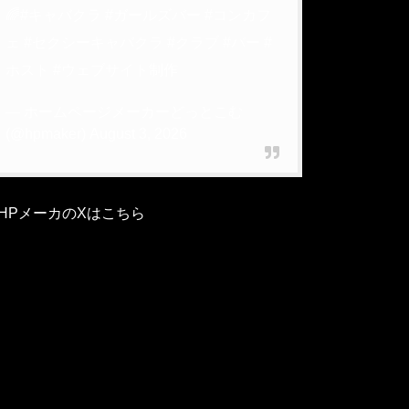
🌈
#キャバクラ
#ガールズバー
#コンカフ
ェ
#セクシーキャバクラ
#クラブ
#バー
#
ホスト
#ウェブサイト制作
— ホームページメーカーどっとこむ
(@hpmaker)
August 3, 2026
HPメーカのXはこちら