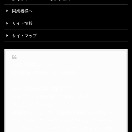
同業者様へ
サイト情報
サイトマップ
創業23周年キャンペーン!!
期間限定✨8月3日～8月10日迄✨
新規店舗様のみ期間限定で
ウェブサイト制作費✨2900円(+税)🌈
そしてさらに今なら
最初の3ヶ月目まで✨月額費3990円(+税)🌈
#キャバ
クラ
#ガールズバー
#コンカフェ
#セクシーキャバ
クラ
#クラブ
#バー
#ホスト
#ウェブサイト制作