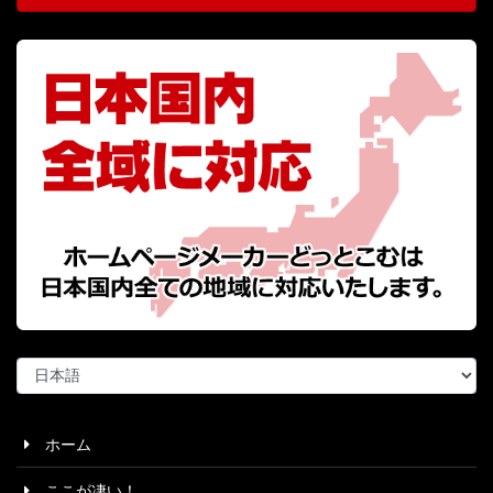
言
語
を
選
ホーム
択
ここが凄い！