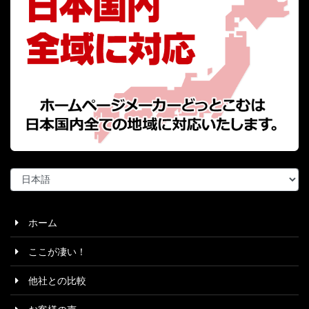
言
語
を
選
ホーム
択
ここが凄い！
他社との比較