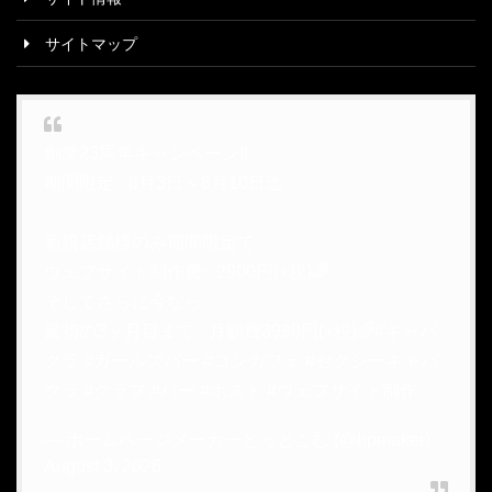
サイトマップ
創業23周年キャンペーン!!
期間限定✨8月3日～8月10日迄✨
新規店舗様のみ期間限定で
ウェブサイト制作費✨2900円(+税)🌈
そしてさらに今なら
最初の3ヶ月目まで✨月額費3990円(+税)🌈
#キャバ
クラ
#ガールズバー
#コンカフェ
#セクシーキャバ
クラ
#クラブ
#バー
#ホスト
#ウェブサイト制作
— ホームページメーカーどっとこむ (@hpmaker)
August 3, 2026