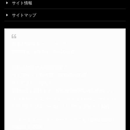
サイト情報
サイトマップ
創業23周年キャンペーン!!
期間限定✨8月3日～8月10日迄✨
新規店舗様のみ期間限定で
ウェブサイト制作費✨2900円(+税)🌈
そしてさらに今なら
最初の3ヶ月目まで✨月額費3990円(+税)🌈
#キャバ
クラ
#ガールズバー
#コンカフェ
#セクシーキャバ
クラ
#クラブ
#バー
#ホスト
#ウェブサイト制作
— ホームページメーカーどっとこむ (@hpmaker)
August 3, 2026