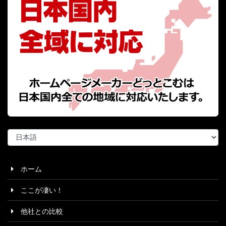
言
語
を
選
ホーム
択
ここが凄い！
他社との比較