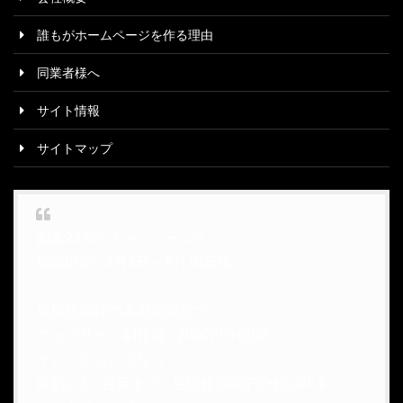
誰もがホームページを作る理由
同業者様へ
サイト情報
サイトマップ
創業23周年キャンペーン!!
期間限定✨8月3日～8月10日迄✨
新規店舗様のみ期間限定で
ウェブサイト制作費✨2900円(+税)🌈
そしてさらに今なら
最初の3ヶ月目まで✨月額費3990円(+税)🌈
#キャバ