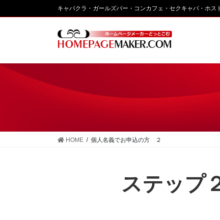
コ
ナ
キャバクラ・ガールズバー・コンカフェ・セクキャバ・ホス
ン
ビ
テ
ゲ
ン
ー
ツ
シ
に
ョ
移
ン
動
に
移
動
HOME
個人名義でお申込の方 ２
ステップ