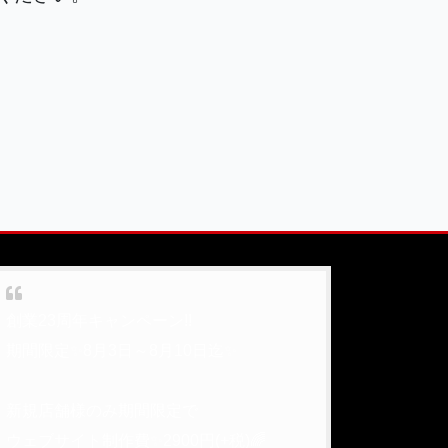
創業23周年キャンペーン!!
期間限定✨8月3日～8月10日迄✨
新規店舗様のみ期間限定で
ウェブサイト制作費✨2900円(+税)🌈