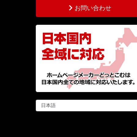
お問い合わせ
言
語
を
選
択