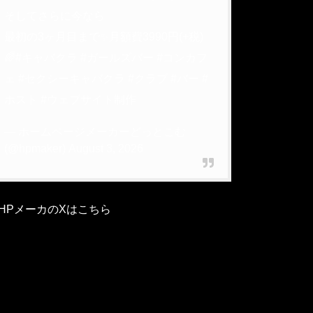
そしてさらに今なら
最初の3ヶ月目まで✨月額費3990円(+税)
🌈
#キャバクラ
#ガールズバー
#コンカフ
ェ
#セクシーキャバクラ
#クラブ
#バー
#
ホスト
#ウェブサイト制作
— ホームページメーカーどっとこむ
(@hpmaker)
August 3, 2026
HPメーカのXはこちら