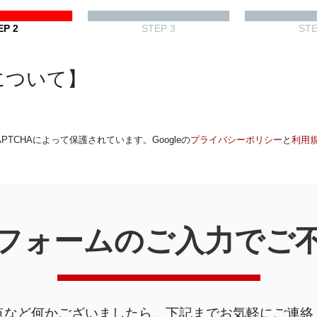
EP 2
STEP 3
STE
について】
APTCHAによって保護されています。
Googleの
プライバシーポリシー
と
利用
フォームのご入力でご
点など何かございましたら、下記までお気軽にご連絡