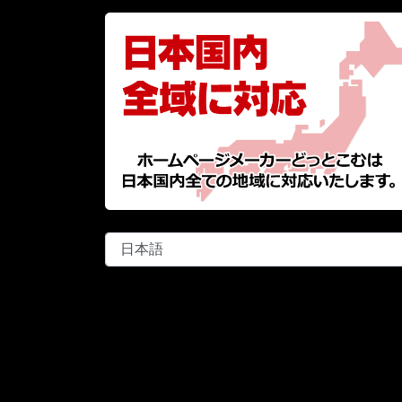
言
語
を
選
択