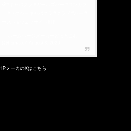
🌈
#キャバクラ
#ガールズバー
#コンカフ
ェ
#セクシーキャバクラ
#クラブ
#バー
#
ホスト
#ウェブサイト制作
— ホームページメーカーどっとこむ
(@hpmaker)
August 3, 2026
HPメーカのXはこちら