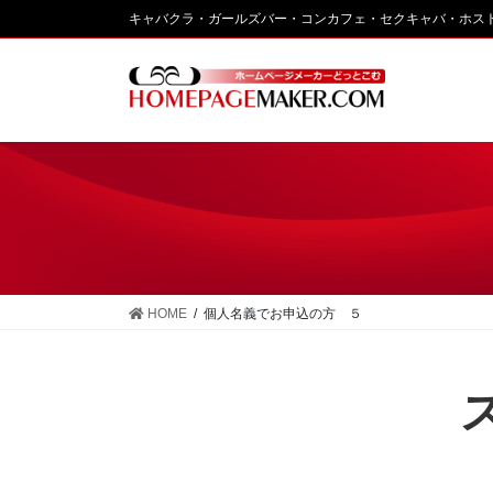
コ
ナ
キャバクラ・ガールズバー・コンカフェ・セクキャバ・ホス
ン
ビ
テ
ゲ
ン
ー
ツ
シ
に
ョ
移
ン
動
に
移
動
HOME
個人名義でお申込の方 ５