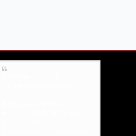
創業23周年キャンペーン!!
期間限定✨8月3日～8月10日迄✨
新規店舗様のみ期間限定で
ウェブサイト制作費✨2900円(+税)🌈
そしてさらに今なら
最初の3ヶ月目まで✨月額費3990円(+税)